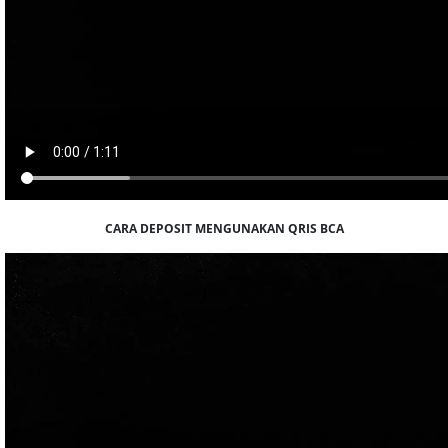
CARA DEPOSIT MENGUNAKAN QRIS BCA