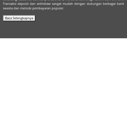
Transaksi deposit dan withdraw sangat mudah dengan dukungan berbagai bank
swasta dan metode pembayaran populer.
Baca Selengkapnya