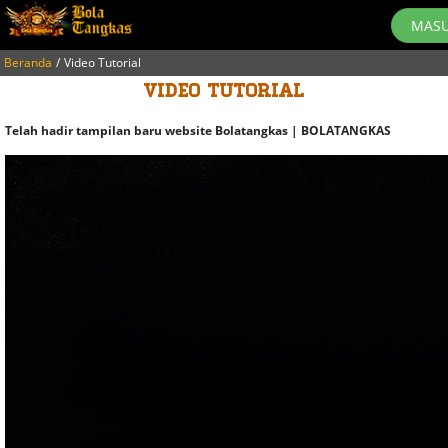
MAS
Beranda
Video Tutorial
Video Tutorial
Telah hadir tampilan baru website Bolatangkas | BOLATANGKAS