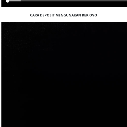
CARA DEPOSIT MENGUNAKAN REK OVO