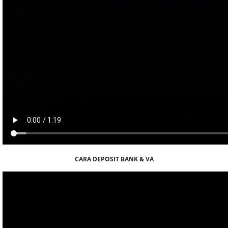
CARA DEPOSIT BANK & VA