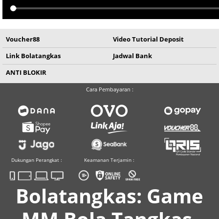
Voucher88
Video Tutorial Deposit
Link Bolatangkas
Jadwal Bank
ANTI BLOKIR
Cara Pembayaran :
Dukungan Perangkat :
Keamanan Terjamin :
Bolatangkas: Game