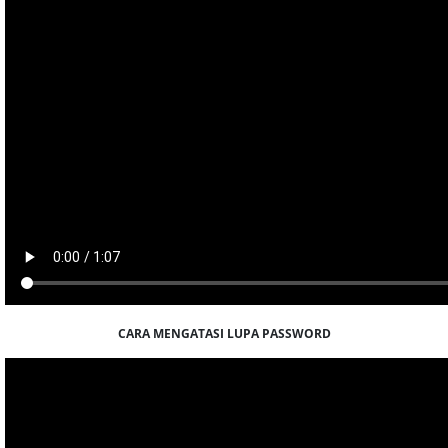
CARA MENGATASI LUPA PASSWORD