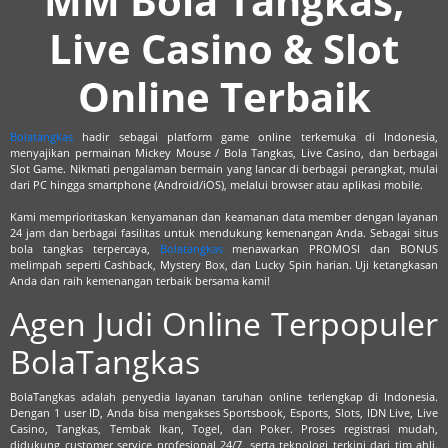
MM Bola Tangkas,
Live Casino & Slot
Online Terbaik
Bolatangkas
hadir sebagai platform game online terkemuka di Indonesia,
menyajikan permainan Mickey Mouse / Bola Tangkas, Live Casino, dan berbagai
Slot Game. Nikmati pengalaman bermain yang lancar di berbagai perangkat, mulai
dari PC hingga smartphone (Android/iOS), melalui browser atau aplikasi mobile.
Kami memprioritaskan kenyamanan dan keamanan data member dengan layanan
24 jam dan berbagai fasilitas untuk mendukung kemenangan Anda. Sebagai situs
bola tangkas terpercaya,
Bolatangkas
menawarkan PROMOSI dan BONUS
melimpah seperti Cashback, Mystery Box, dan Lucky Spin harian. Uji ketangkasan
Anda dan raih kemenangan terbaik bersama kami!
Agen Judi Online Terpopuler
BolaTangkas
BolaTangkas adalah penyedia layanan taruhan online terlengkap di Indonesia.
Dengan 1 user ID, Anda bisa mengakses Sportsbook, Esports, Slots, IDN Live, Live
Casino, Tangkas, Tembak Ikan, Togel, dan Poker. Proses registrasi mudah,
didukung customer service profesional 24/7, serta teknologi terkini dari tim ahli.