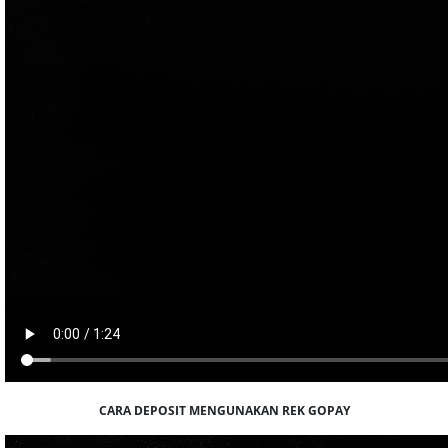
CARA DEPOSIT MENGUNAKAN REK GOPAY