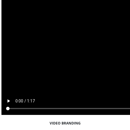
VIDEO BRANDING