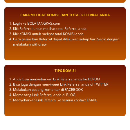
CARA MELIHAT KOMISI DAN TOTAL REFERRAL ANDA
Login ke BOLATANGKAS.com
Klik Referral untuk melihat total Referral anda
Klik KOMISI untuk melihat total KOMISI anda
Cara penarikan Referral dapat dilakukan setiap hari Senin dengan
melakukan withdraw
TIPS KOMISI
Anda bisa menyebarkan Link Referral anda ke FORUM
Bisa juga dengan men-tweet Link Referral anda di TWITTER
Melakukan posting komentar di FACEBOOK
Memasang Link Referral anda di BLOG
Menyebarkan Link Referral ke semua contact EMAIL