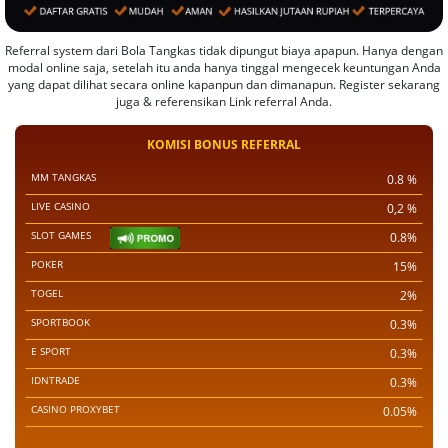
Referral system dari Bola Tangkas tidak dipungut biaya apapun. Hanya dengan
modal online saja, setelah itu anda hanya tinggal mengecek keuntungan Anda
yang dapat dilihat secara online kapanpun dan dimanapun. Register sekarang
juga & referensikan Link referral Anda.
KOMISI BONUS REFERRAL
MM TANGKAS
0.8 %
LIVE CASINO
0,2 %
SLOT GAMES
0.8%
POKER
15%
TOGEL
2%
SPORTBOOK
0.3%
E SPORT
0.3%
IDNTRADE
0.3%
CASINO PROXYBET
0.05%